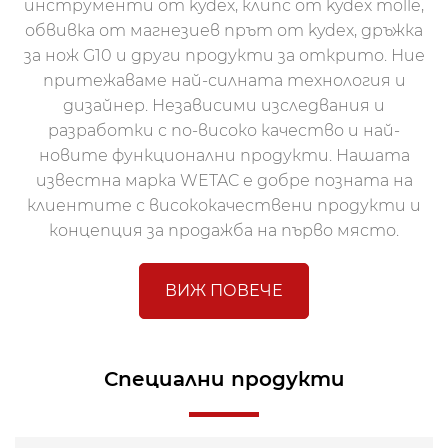
инструменти от kydex, клипс от kydex molle,
обвивка от магнезиев прът от kydex, дръжка
за нож G10 и други продукти за открито. Ние
притежаваме най-силната технология и
дизайнер. Независими изследвания и
разработки с по-високо качество и най-
новите функционални продукти. Нашата
известна марка WETAC е добре позната на
клиентите с висококачествени продукти и
концепция за продажба на първо място.
ВИЖ ПОВЕЧЕ
Специални продукти