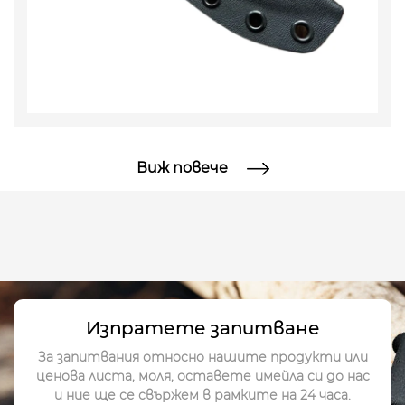
Виж повече
Изпратете запитване
За запитвания относно нашите продукти или
ценова листа, моля, оставете имейла си до нас
и ние ще се свържем в рамките на 24 часа.