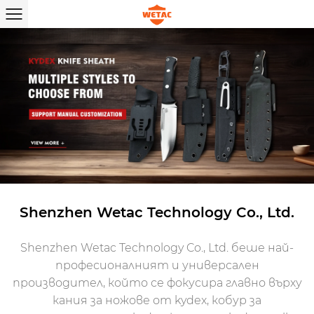
Shenzhen Wetac Technology Co., Ltd.
Shenzhen Wetac Technology Co., Ltd. беше най-
професионалният и универсален
производител, който се фокусира главно върху
кания за ножове от kydex, кобур за