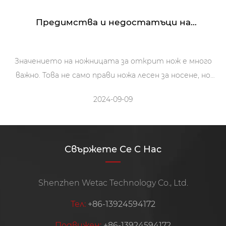
Предимства и недостатъци на
използването на материал Kydex като
ножница
Значението на ножницата за открит нож е много
важно. Това не само прави ножа лесен за носене, но
също така го предпазва от неблагоприятни
2024-09-09
природни атмосферни условия и случайно износване
и скъсване при носене. Следователно значението на
ножницата не може да бъде пренебрегнато. След
това нека представим материалите на ножницата
Свържете Се С Нас
kydex и съответните им предимства и
недостатъци.
Shenzhen Wetac Technology Co., Ltd.
Тел:
+86-13924594172
Подвижен:
+86-13924594172