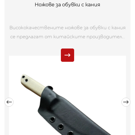
Ножове за обувки с кания
Висококачествените ножове за обувки с кания
се предлагат от китайските производители
Wetac. Купете ножове за ботуши с кания с
високо качество директно на ниска цена.