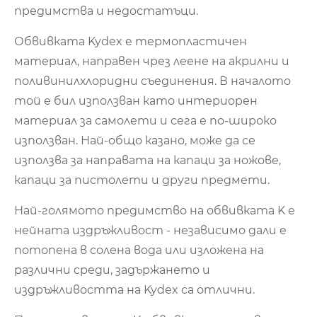
предимства и недостатъци.
Обвивката Kydex е термопластичен
материал, направен чрез леене на акрилни и
поливинилхлоридни съединения. В началото
той е бил използван като интериорен
материал за самолети и сега е по-широко
използван. Най-общо казано, може да се
използва за направата на капаци за ножове,
капаци за пистолети и други предмети.
Най-голямото предимство на обвивката K е
нейната издръжливост - независимо дали е
потопена в солена вода или изложена на
различни среди, задържането и
издръжливостта на Kydex са отлични.