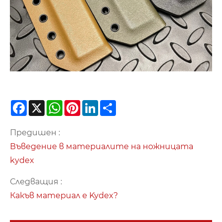
Facebook
X
WhatsApp
Pinterest
LinkedIn
Share
Предишен :
Въведение в материалите на ножницата
kydex
Следващия :
Какъв материал е Kydex?