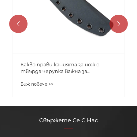


Какво прави канията за нож с
твърда черупка важна за
съвременните потребители на
Виж повече >>
ножове?
Свържете Се С Нас