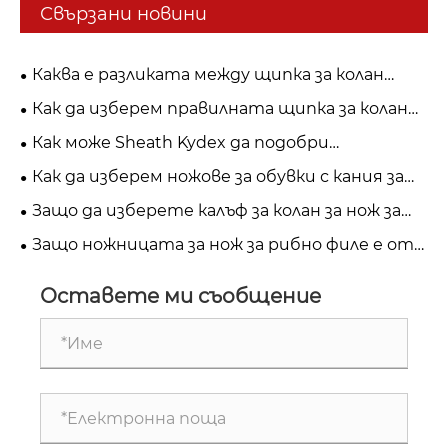
Свързани новини
Каква е разликата между щипка за колан
Kydex и система Tek-Lok?
Как да изберем правилната щипка за колан
Kydex за максимална производителност?
Как може Sheath Kydex да подобри
издръжливостта и безопасността на
Как да изберем ножове за обувки с кания за
вашето оборудване?
безопасност, удобство и ежедневна
Защо да изберете калъф за колан за нож за
употреба?
ежедневно носене и употреба на открито?
Защо ножницата за нож за рибно филе е от
съществено значение за безопасността и
производителността?
Оставете ми съобщение