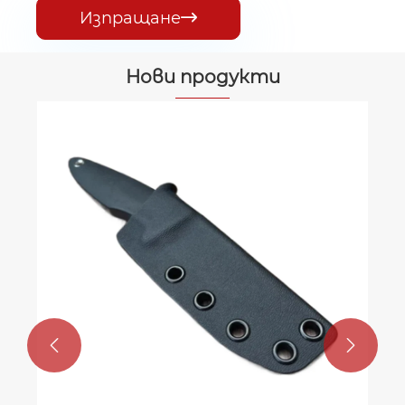
Изпращане

Нови продукти

