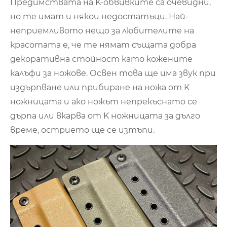
Предимствата на K-обвивките са очевидни,
но те имат и някои недостатъци. Най-
неприемливото нещо за любителите на
красотата е, че те нямат същата добра
декоративна стойност като кожените
калъфи за ножове. Освен това ще има звук при
издърпване или прибиране на ножа от K
ножницата и ако ножът непрекъснато се
дърпа или вкарва от K ножницата за дълго
време, острието ще се изтъпи.