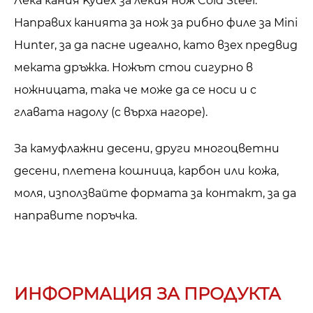
Лека кания Kydex за лекия нож Cold Steel.
Направих канията за нож за рибно филе за Mini
Hunter, за да пасне идеално, като взех предвид
меката дръжка. Ножът стои сигурно в
ножницата, така че може да се носи и с
главата надолу (с върха нагоре).
За камуфлажни десени, други многоцветни
десени, плетена кошница, карбон или кожа,
моля, използвайте формата за контакт, за да
направите поръчка.
ИНФОРМАЦИЯ ЗА ПРОДУКТА