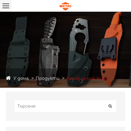
У дома
Продукти
Калъф за нож Kydex