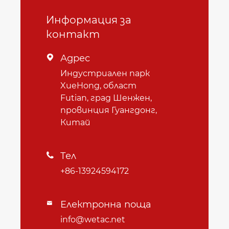
Информация за
контакт
Адрес

Индустриален парк
XueHong, област
Futian, град Шенжен,
провинция Гуангдонг,
Китай
Тел

+86-13924594172
Електронна поща

info@wetac.net