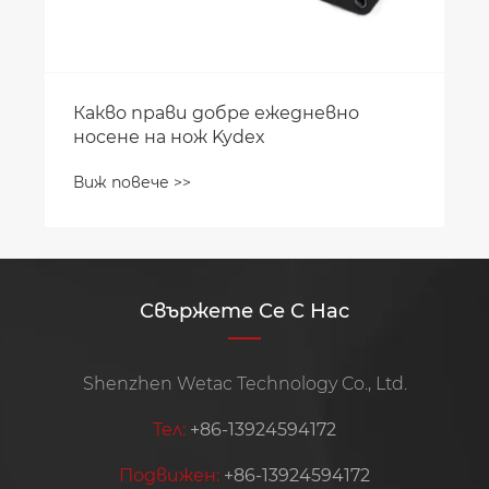
Какво прави добре ежедневно
носене на нож Kydex
Виж повече >>
Свържете Се С Нас
Shenzhen Wetac Technology Co., Ltd.
Тел:
+86-13924594172
Подвижен:
+86-13924594172