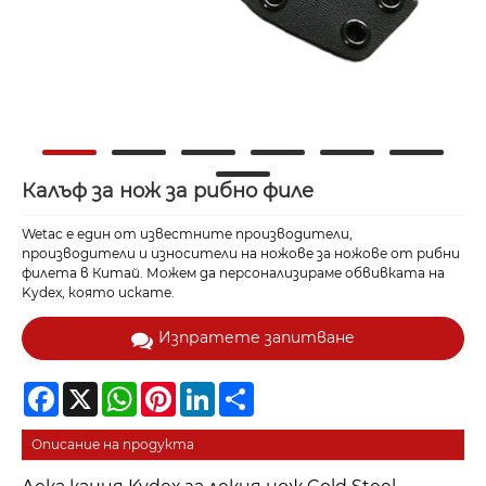
Калъф за нож за рибно филе
Wetac е един от известните производители,
производители и износители на ножове за ножове от рибни
филета в Китай. Можем да персонализираме обвивката на
Kydex, която искате.
Изпратете запитване
Facebook
X
WhatsApp
Pinterest
LinkedIn
Share
Описание на продукта