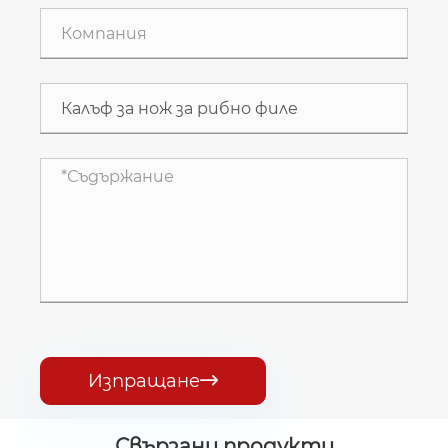
Изпращане

Свързани продукти