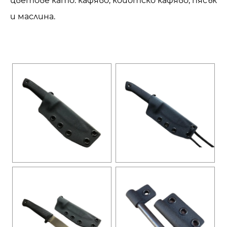
цветове като: кафяво, койотско кафяво, пясък
и маслина.