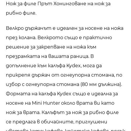
Нож за филе Прът Хонинговане на нож за
рибно филе.
Велкро държачът е идеален за носене на ножа
през колана. Велкрото също е практично
решение за закрепване на ножа към
презрамката на вашата раница. В
допълнение към калъфа Kydex, мога да
прикрепя държач от огнеупорна стомана, по
избор с огнеупорна стомана (80 мм дължина).
Формата на калъфа Kydex също е идеална за
носене на Mini Hunter около врата ви като
нож за врата. Калъфът за нож за рибно филе
се предлага в обичайните, приглушени