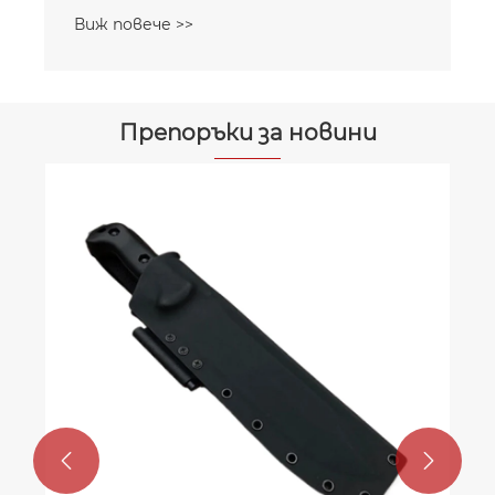
Виж повече >>
Препоръки за новини

