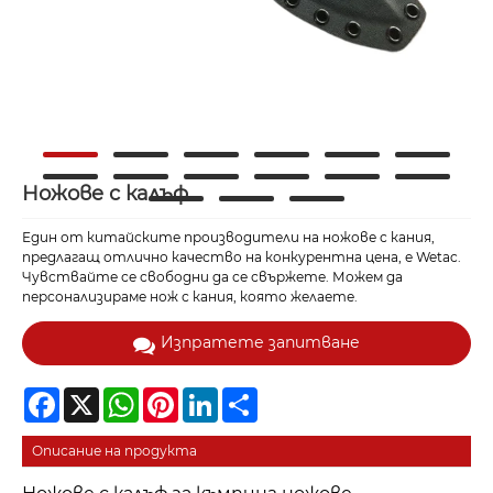
Ножове с калъф
Един от китайските производители на ножове с кания,
предлагащ отлично качество на конкурентна цена, е Wetac.
Чувствайте се свободни да се свържете. Можем да
персонализираме нож с кания, която желаете.
Изпратете запитване
Facebook
X
WhatsApp
Pinterest
LinkedIn
Share
Описание на продукта