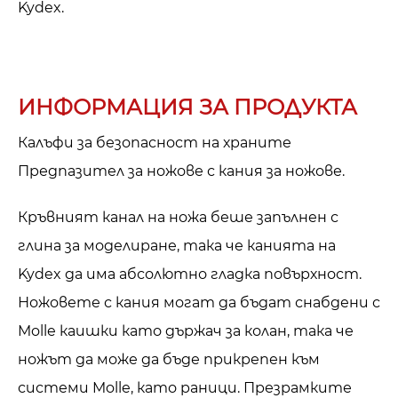
Kydex.
ИНФОРМАЦИЯ ЗА ПРОДУКТА
Калъфи за безопасност на храните
Предпазител за ножове с кания за ножове.
Кръвният канал на ножа беше запълнен с
глина за моделиране, така че канията на
Kydex да има абсолютно гладка повърхност.
Ножовете с кания могат да бъдат снабдени с
Molle каишки като държач за колан, така че
ножът да може да бъде прикрепен към
системи Molle, като раници. Презрамките