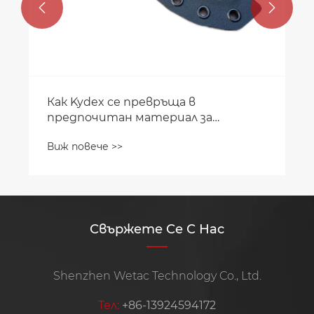


Как Kydex се превръща в
предпочитан материал за
висококачествени ножове с колан с
Виж повече >>
щипки с неговите основни
предимства?
Свържете Се С Нас
Shenzhen Wetac Technology Co., Ltd.
Тел:
+86-13924594172