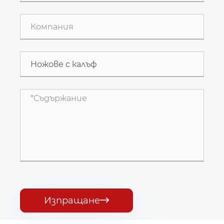
Изпращане
