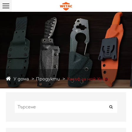
У дома
Продукти
Калъф за нож Kydex