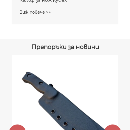
Калъф за нож Kydex
Виж повече >>
Препоръки за новини