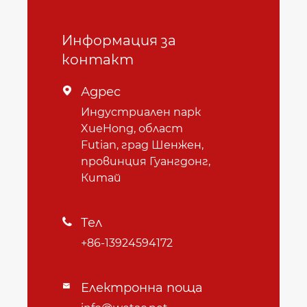
Информация за
контакт
Адрес

Индустриален парк
XueHong, област
Futian, град Шенжен,
провинция Гуангдонг,
Китай
Тел

+86-13924594172
Електронна поща
