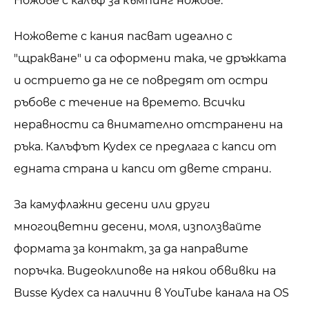
Ножове с калъф за къмпинг ножове.
Ножовете с кания пасват идеално с
"щракване" и са оформени така, че дръжката
и острието да не се повредят от остри
ръбове с течение на времето. Всички
неравности са внимателно отстранени на
ръка. Калъфът Kydex се предлага с капси от
едната страна и капси от двете страни.
За камуфлажни десени или други
многоцветни десени, моля, използвайте
формата за контакт, за да направите
поръчка. Видеоклипове на някои обвивки на
Busse Kydex са налични в YouTube канала на OS